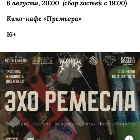
путь от камерного инди-рока
к сложному звучанию, сочетающему
элементы арт-рока и электроники,
и заслужил репутацию авторов
глубокой, атмосферной музыки
с точной и эмоциональной лирикой.
6 августа, 20:00 (сбор гостей с 19:00)
Кино-кафе «Премьера»
16+