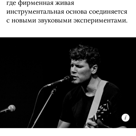
Группа ARTEMIEV под руководством
Павла представляет новый мини-
альбом «Нокаут» — самый
электронный и многослойный релиз
в своей 15-летней истории. Слушателей
ждет кинематографичная программа,
где фирменная живая
инструментальная основа соединяется
с новыми звуковыми экспериментами.