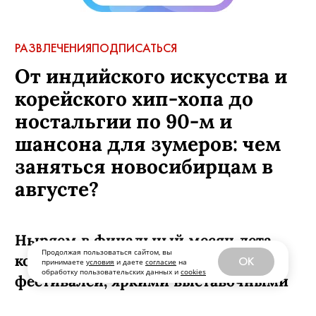
РАЗВЛЕЧЕНИЯ
ПОДПИСАТЬСЯ
От индийского искусства и
корейского хип-хопа до
ностальгии по 90-м и
шансона для зумеров: чем
заняться новосибирцам в
августе?
Ныряем в финальный месяц лета,
Продолжая пользоваться сайтом, вы
который радует изобилием
OK
принимаете
условия
и даете
согласие
на
обработку пользовательских данных и
cookies
фестивалей, яркими выставочными
проектами, концертами для