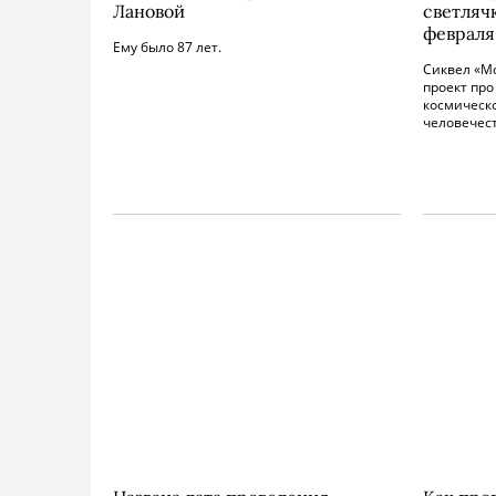
Лановой
светлячк
февраля
Ему было 87 лет.
Сиквел «М
проект про
космическ
человечест