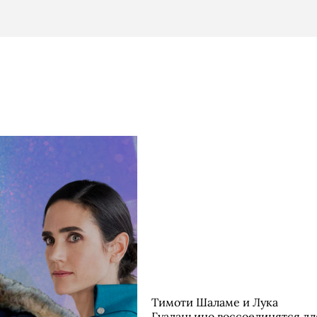
Тимоти Шаламе и Лука
Гуаданьино воссоединятся дл