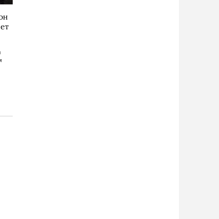
он
яет
и
м