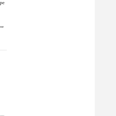
ре
дии