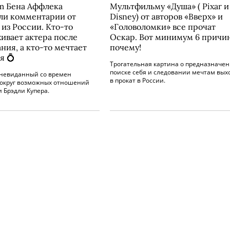
am Бена Аффлека
Мультфильму «Душа» ( Pixar и
ли комментарии от
Disney) от авторов «Вверх» и
 из России. Кто-то
«Головоломки» все прочат
ивает актера после
Оскар. Вот минимум 6 причи
ния, а кто-то мечтает
почему!
я 💍
Трогательная картина о предназначен
поиске себя и следовании мечтам вых
невиданный со времен
в прокат в России.
вокруг возможных отношений
и Брэдли Купера.