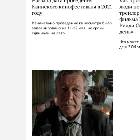
Названа дата проведения
Как про
Каннского кинофестиваля в 2021
люди по
году
трейлер
фильма 
Изначально проведение киносмотра было
Ридли С
запланировано на 11-12 мая, но сроки
день»
сдвинули на лето.
Что может 
день? Об э