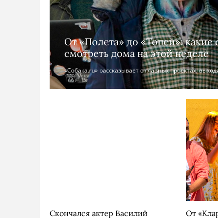
От «Полета» до «Топей»: какие
смотреть дома на этой неделе
«Собака.ru» рассказывает о главных проектах, выход
Скончался актер Василий
От «Кла