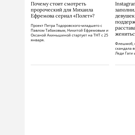
Почему стоит смотреть
Instagr
пророческий для Михаила
заполни
Ефремова сериал «Полет»?
девушек
поддерж
Проект Петра Тодоровского-младшего с
расстава
Павлом Табаковым, Никитой Ефремовым и
женитьс
Оксаной Акиньшиной стартует на ТНТ с 25
января.
Флешмоб, 
скандала 
Леди Гаги 