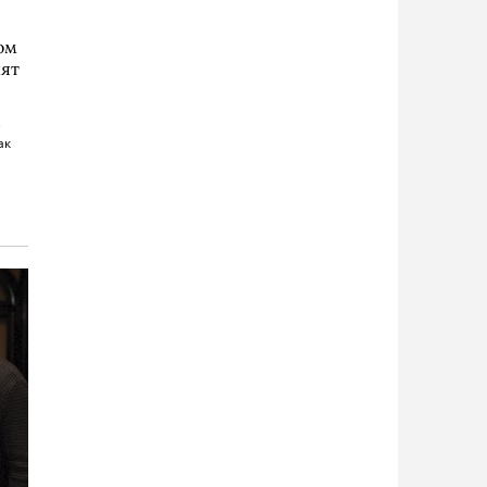
ом
нят
е
ак