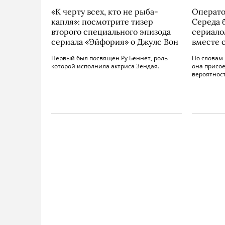
«К черту всех, кто не рыба-
Операто
капля»: посмотрите тизер
Середа б
второго специального эпизода
сериалом
сериала «Эйфория» о Джулс Вон
вместе 
Первый был посвящен Ру Беннет, роль
По словам
которой исполнила актриса Зендая.
она присое
вероятност