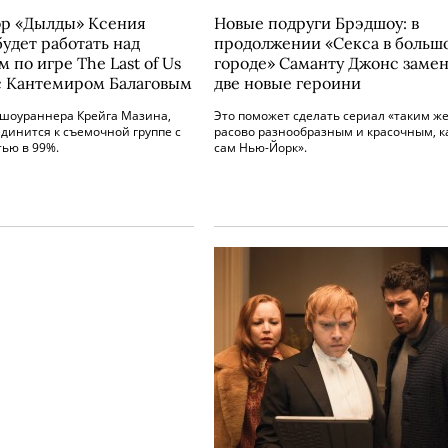
р «Дылды» Ксения
Новые подруги Брэдшоу: в
удет работать над
продолжении «Секса в больш
 по игре The Last of Us
городе» Саманту Джонс заме
с Кантемиром Балаговым
две новые героини
 шоураннера Крейга Мазина,
Это поможет сделать сериал «таким ж
динится к съемочной группе с
расово разнообразным и красочным, к
ью в 99%.
сам Нью-Йорк».