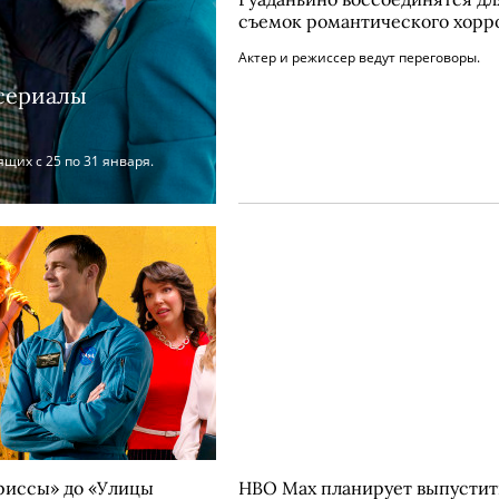
съемок романтического хорр
Актер и режиссер ведут переговоры.
 сериалы
ящих с 25 по 31 января.
риссы» до «Улицы
HBO Max планирует выпустит