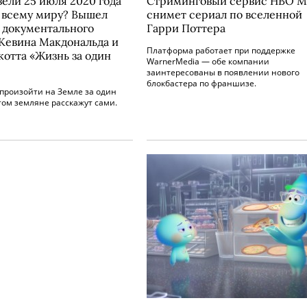
вели 25 июля 2020 года
Стриминговый сервис HBO M
 всему миру? Вышел
снимет сериал по вселенной
 документального
Гарри Поттера
Кевина Макдональда и
Платформа работает при поддержке
котта «Жизнь за один
WarnerMedia — обе компании
заинтересованы в появлении нового
блокбастера по франшизе.
произойти на Земле за один
том земляне расскажут сами.