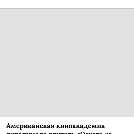
Американская киноакадемия
передумала вручать «Оскар» за