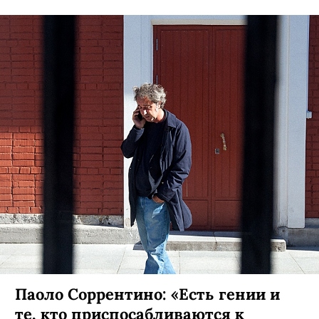
Паоло Соррентино: «Есть гении и
те, кто приспосабливаются к