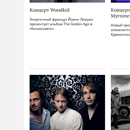
Концерт Woodkid
Концерт
Myrnine
Энергичный француз Йоанн Лемуан
презентует альбом The Golden Age в
Новый про
«Космонавте».
апокалипти
Курехинско