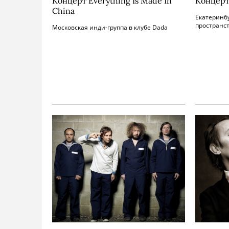
Концерт Everything Is Made In
Концерт
China
Екатеринбу
пространст
Московская инди-группа в клубе Dada