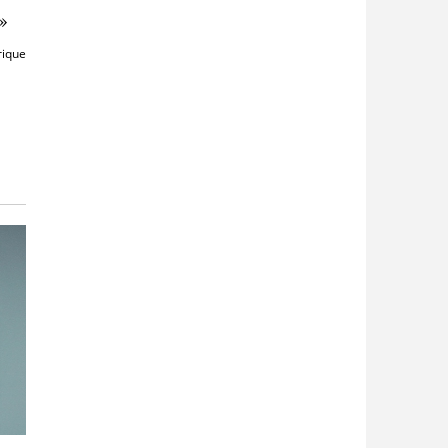
»
rique