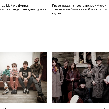
ница Майкла Джиры,
Презентация в пространстве «Море»
миссная андегранундная дива в
третьего альбома нежной московской
.
группы.