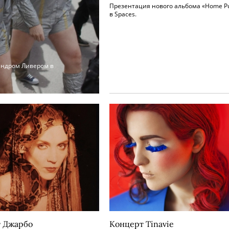
Презентация нового альбома «Home P
в Spaces.
сандром Ливером в
 Джарбо
Концерт Tinavie