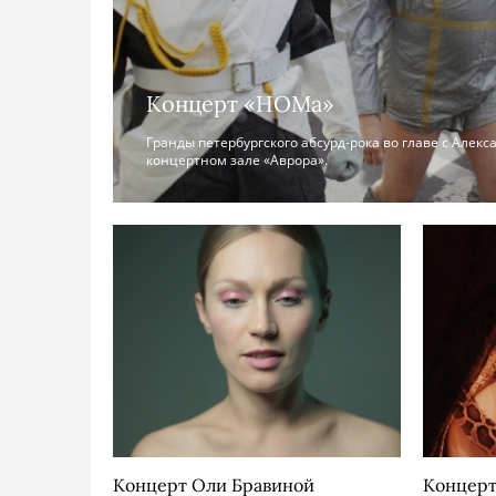
Концерт «НОМа»
Гранды петербургского абсурд-рока во главе с Алек
концертном зале «Аврора».
Концерт Оли Бравиной
Концерт