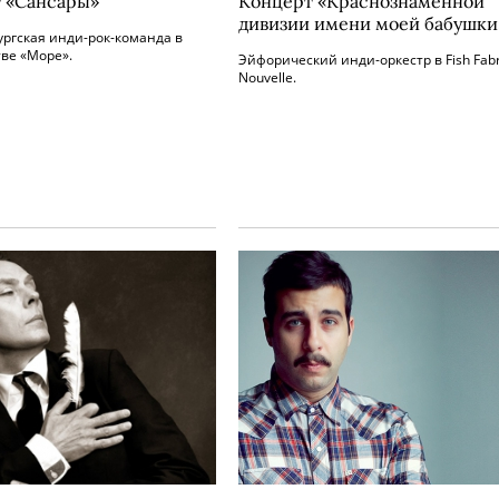
 «Сансары»
Концерт «Краснознаменной
дивизии имени моей бабушки
ргская инди-рок-команда в
ве «Море».
Эйфорический инди-оркестр в Fish Fab
Nouvelle.