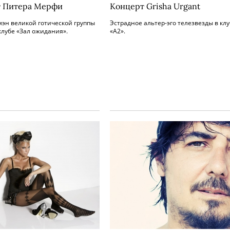
 Питера Мерфи
Концерт Grisha Urgant
мэн великой готической группы
Эстрадное альтер-эго телезвезды в кл
клубе «Зал ожидания».
«А2».