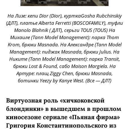
На Лизе: кепи Dior (Dior), курткаGosha Rubchinskiy
(ДЛТ), платье Alberta Ferretti (BOSCOFAMILY), туфли
Manolo Blahnik ( ДЛТ), серьги TOUS (TOUS) На
Михаиле (Tann Model Management): парка Thom
Krom, брюки Masnada. На Александре (Tann Model
Management): пиджак Masnada, брюки Julius. На
Никите (Tann Model Management): парка Transit,
брюки Lost & Found, сабо Maison Margiela. На
Артуре: плащ Ziggy Chen, брюки Masnada,
ботинки Yeezy by Kanye West. (Все — ДЛТ)
Виртуозная роль «хичкоковской
блондинки» в вышедшем в прошлом
киносезоне сериале «Пьяная фирма»
Григория Константинопольского из