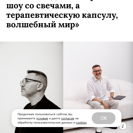
шоу со свечами, а
терапевтическую капсулу,
волшебный мир»
Продолжая пользоваться сайтом, вы
OK
принимаете
условия
и даете
согласие
на
обработку пользовательских данных и
cookies