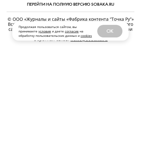
ПЕРЕЙТИ НА ПОЛНУЮ ВЕРСИЮ SOBAKA.RU
© ООО «Журналы и сайты «Фабрика контента “Точка Ру”»
Все права защищены. Перепечатка материалов данного
Продолжая пользоваться сайтом, вы
сайта возможна только с письменного разрешения. При
OK
принимаете
условия
и даете
согласие
на
цитировании ссылка на www.sobaka.ru обязательна.
обработку пользовательских данных и
cookies
Обратная связь:
news@sobaka.ru