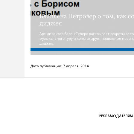
Владлена Петровер о том, как с
диджея
Арт-директор бара «Север» раскрывает секреты сос
музыкального гуру и констатирует появление новог
диджея.
Дата публикации:
7 апреля, 2014
РЕКЛАМОДАТЕЛЯМ 