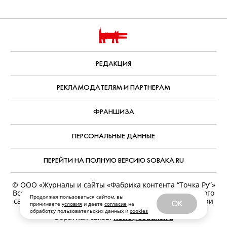
РЕДАКЦИЯ
РЕКЛАМОДАТЕЛЯМ И ПАРТНЕРАМ
ФРАНШИЗА
ПЕРСОНАЛЬНЫЕ ДАННЫЕ
ПЕРЕЙТИ НА ПОЛНУЮ ВЕРСИЮ SOBAKA.RU
© ООО «Журналы и сайты «Фабрика контента “Точка Ру”»
Все права защищены. Перепечатка материалов данного
Продолжая пользоваться сайтом, вы
сайта возможна только с письменного разрешения. При
OK
принимаете
условия
и даете
согласие
на
цитировании ссылка на www.sobaka.ru обязательна.
обработку пользовательских данных и
cookies
Обратная связь:
news@sobaka.ru