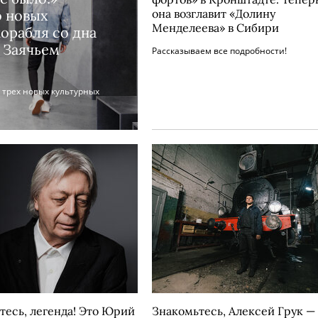
о новых
она возглавит «Долину
Менделеева» в Сибири
орабля со дна
 Заячьем
Рассказываем все подробности!
 трех новых культурных
тесь, легенда! Это Юрий
Знакомьтесь, Алексей Грук —