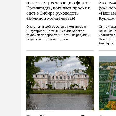
завершает реставрацию фортов
Аввакум
Кронштадта, покидает проект и
(уже ле
едет в Сибирь руководить
«Наш ав
«Долиной Менделеева»!
Куинджи
Она с командой берется за мегапроект —
Он трижды
индустриально-технический Кластер
Венецианск
глубокой переработки цветных, редких и
хранятся в
редкоземельных металлов.
Центр Пом
Альберта.