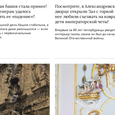
ая башня стала прямее!
Посмотрите, в Александровс
енерам удалось
дворце открыли Зал с горкой 
ить ее «падение»?
нее любили съезжать на ковр
дети императорской четы!
яшний день башня стабильна, а
аклона даже уменьшился — если
Впервые за 80 лет петербуржцы увидя
ь с первоначальным
интерьер таким, каким он был до нача
м.
Великой Отечественной войны.