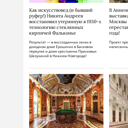
Как искусствовед (и бывший
В Аннен
руфер!) Никита Андреев
выставк
восстановил утерянную в 1930-х
Москвы 
технологию стеклянных
отреста
кирпичей Фальконье
года!
Результат — в воссозданных окнах в
Проект пре
доходном доме Ерошенко в Басковом
написанных
переулке и доме крестьянки Прасковьи
Шелухиной в Нижнем Новгороде!