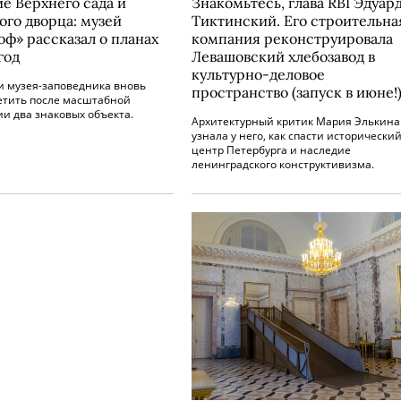
е Верхнего сада и
Знакомьтесь, глава RBI Эдуар
ого дворца: музей
Тиктинский. Его строительна
оф» рассказал о планах
компания реконструировала
год
Левашовский хлебозавод в
культурно-деловое
и музея-заповедника вновь
пространство (запуск в июне!
сетить после масштабной
и два знаковых объекта.
Архитектурный критик Мария Элькина
узнала у него, как спасти исторически
центр Петербурга и наследие
ленинградского конструктивизма.