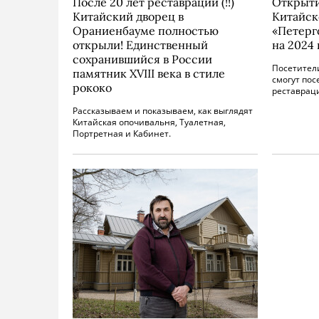
После 20 лет реставрации (!!)
Открыти
Китайский дворец в
Китайск
Ораниенбауме полностью
«Петерг
открыли! Единственный
на 2024 
сохранившийся в России
Посетител
памятник XVIII века в стиле
смогут по
рококо
реставраци
Рассказываем и показываем, как выглядят
Китайская опочивальня, Туалетная,
Портретная и Кабинет.