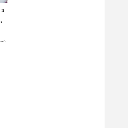
 и
в
й
ько