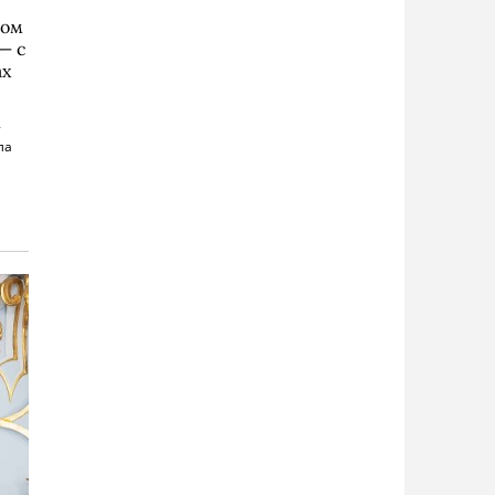
ком
— с
ах
т
ла