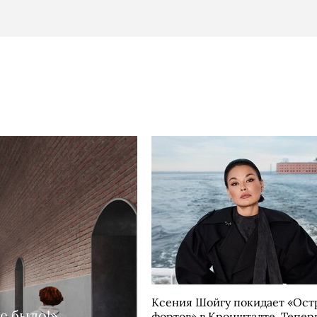
Ксения Шойгу покидает «Ост
е было!»
фортов» в Кронштадте. Тепер