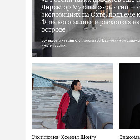
Директор Музея археологии — 
экспозициях на Охте, подъеме к
Финского залива и раскопках на
острове
Большое интервью с Ярославой Былинкиной сразу о
институциях.
Эксклюзив! Ксения Шойгу
Знакомь