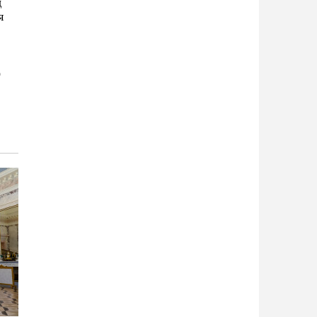
д
я
)
й