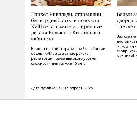
Паркет Ринальди, старейший
Белый з
бильярдный стол и позолота
дворца 
XVIII века: самые интересные
трехлет
детали Большого Китайского
Зал слави
кабинета
достоинств
междунаро
Единственный сохранившийся в России
«Тавричес
объект XVIII века в стиле рококо:
музыки «Н
реставрация из-за высокого уровня
сложности длится уже 15 лет.
Дата публикации:
15 апреля, 2026