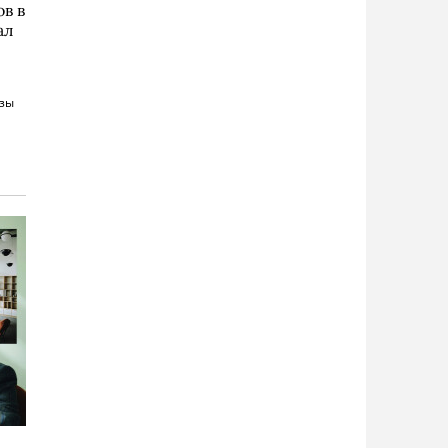
в в
ал
озы