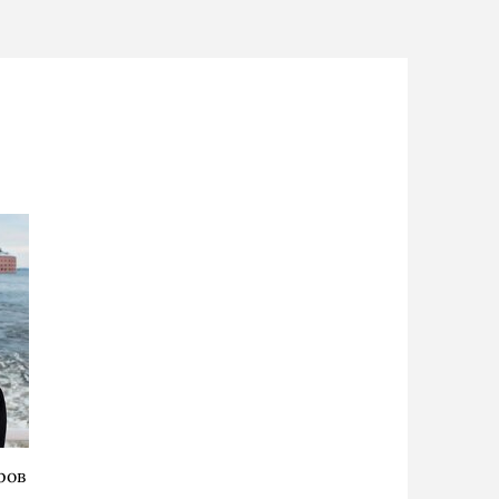
ров
ь