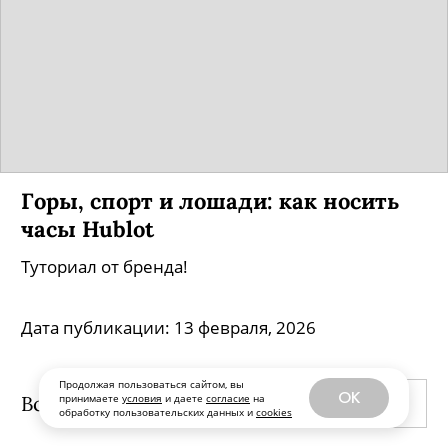
Горы, спорт и лошади: как носить
часы Hublot
Туториал от бренда!
Дата публикации:
13 февраля, 2026
Продолжая пользоваться сайтом, вы
OK
Все публикации
принимаете
условия
и даете
согласие
на
ПО ДАТЕ ВЫХОДА
обработку пользовательских данных и
cookies