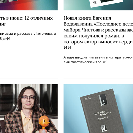
ть в июне: 12 отличных
Новая книга Евгения
ниг
Водолазкина «Последнее дел
майора Чистова»: рассказыва
письма и рассказы Лимонова, а
каким получился роман, в
 Вулф!
котором автор выносит верди
ИИ
А еще вводит читателя в литературно-
лингвистический транс!