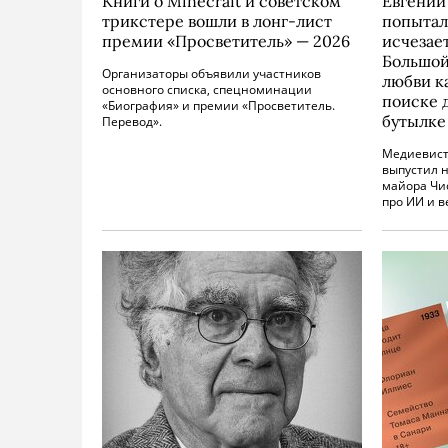
Книги о Minecraft и советском
Евгений
трикстере вошли в лонг-лист
попытал
премии «Просветитель» — 2026
исчезае
Большой
Организаторы объявили участников
любви к
основного списка, спецноминации
поиске 
«Биография» и премии «Просветитель.
бутылке
Перевод».
Медиевист
выпустил 
майора Чи
про ИИ и в