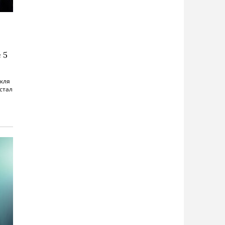
 5
акля
стал