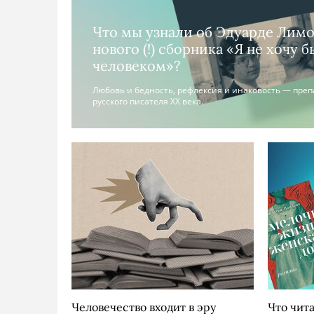
Что мы узнали об Эдуарде Лимо
нового (!) сборника «Я не хочу 
человеком»?
Любовь и бедность, рефлексия и инаковость — пре
русского писателя ХХ века.
Человечество входит в эру
Что чита