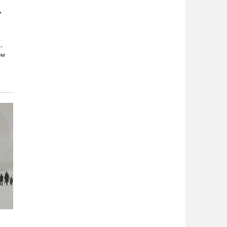
,
-
ом