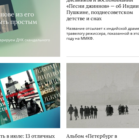
«Песни джиннов» — об Индии
Пушкине, позднесоветском
нове из его
детстве и снах
быть простым
Название отсылает к индийской драме
травелогу режиссера, показанной в эт
году на ММКФ.
парируем ДНК скандального
ть в июле: 13 отличных
Альбом «Петербург в