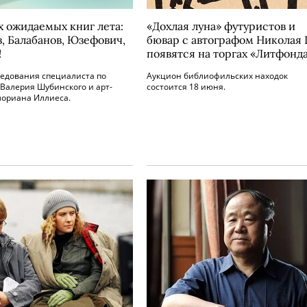
х ожидаемых книг лета:
«Дохлая луна» футуристов и
, Балабанов, Юзефович,
бювар с автографом Николая I
!
появятся на торгах «Литфонд
ледования специалиста по
Аукцион библиофильских находок
Валерия Шубинского и арт-
состоится 18 июня.
лориана Иллиеса.