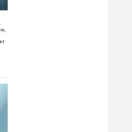
о
ем,
кт