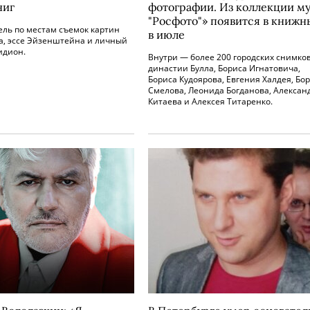
ниг
фотографии. Из коллекции му
"Росфото"» появится в книжн
ель по местам съемок картин
в июле
а, эссе Эйзенштейна и личный
идион.
Внутри — более 200 городских снимко
династии Булла, Бориса Игнатовича,
Бориса Кудоярова, Евгения Халдея, Бо
Смелова, Леонида Богданова, Алексан
Китаева и Алексея Титаренко.