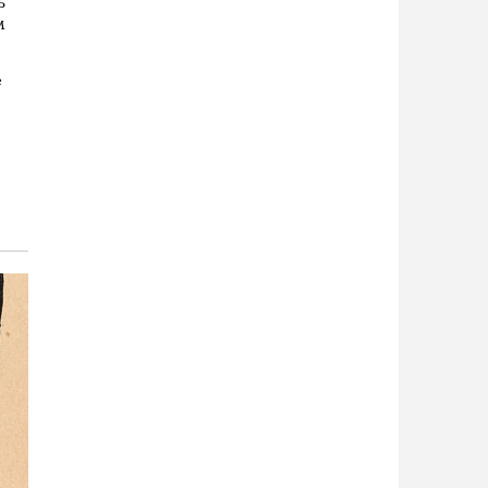
ь
м
е