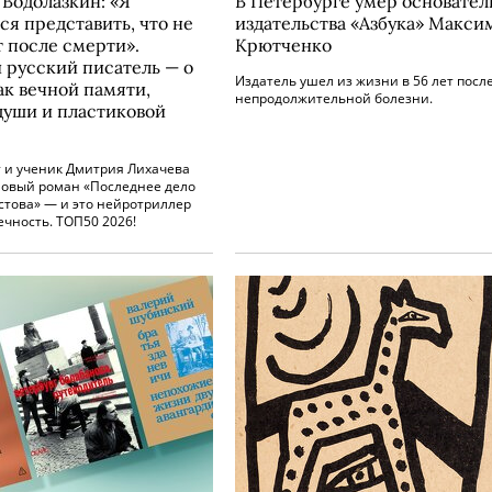
 Водолазкин: «Я
В Петербурге умер основател
ся представить, что не
издательства «Азбука» Макси
т после смерти».
Крютченко
 русский писатель — о
Издатель ушел из жизни в 56 лет посл
ак вечной памяти,
непродолжительной болезни.
души и пластиковой
 и ученик Дмитрия Лихачева
новый роман «Последнее дело
стова» — и это нейротриллер
ечность. ТОП50 2026!