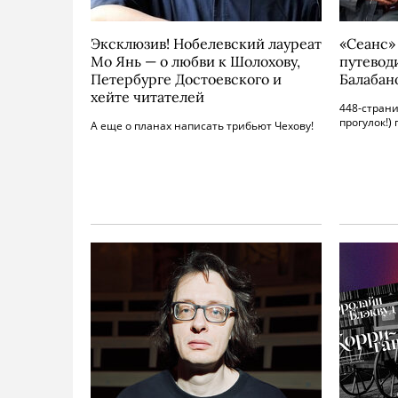
Эксклюзив! Нобелевский лауреат
«Сеанс»
Мо Янь — о любви к Шолохову,
путевод
Петербурге Достоевского и
Балабан
хейте читателей
448-страни
прогулок!)
А еще о планах написать трибьют Чехову!