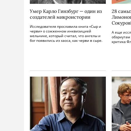
Умер Карло Гинзбург — один из
28 самы
создателей микроистории
Лимонов
Сокуров
Исследователя прославила книга «Сыр и
черви» о сожженном инквизицией
А еще исс
мельнике, который считал, что ангелы и
обэриутам 
бог появились из хаоса, как черви в сыре.
критика Ф