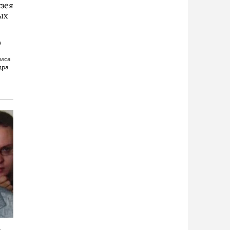
зея
ых
в
риса
дра