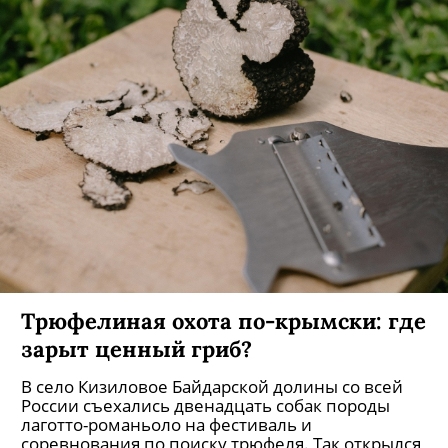
Трюфелиная охота по-крымски: где
зарыт ценный гриб?
В село Кизиловое Байдарской долины со всей
России съехались двенадцать собак породы
лаготто-романьоло на фестиваль и
соревнования по поиску трюфеля. Так открылся