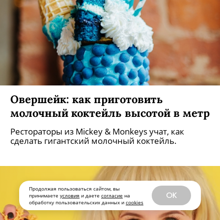
Овершейк: как приготовить
молочный коктейль высотой в метр
Рестораторы из Mickey & Monkeys учат, как
сделать гигантский молочный коктейль.
Продолжая пользоваться сайтом, вы
OK
принимаете
условия
и даете
согласие
на
обработку пользовательских данных и
cookies