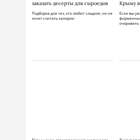
заказать десерты для сыроедов
Крыму в
Подборка для тех, кто любит сладкое, но не
Если вы уж
хочет считать калории
фирменные
очаровать 