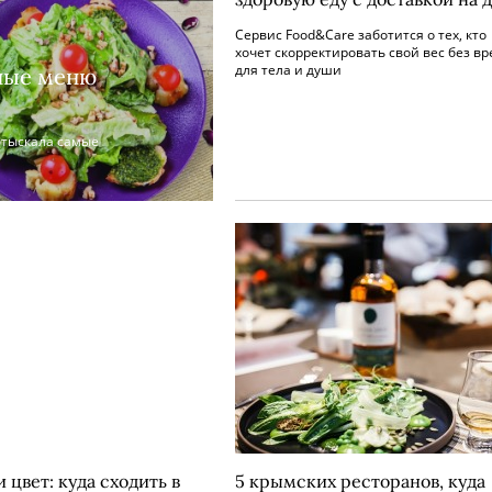
Сервис Food&Care заботится о тех, кто
хочет скорректировать свой вес без вр
для тела и души
тные меню
отыскала самые
и цвет: куда сходить в
5 крымских ресторанов, куда