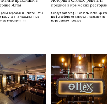
тивные праздники в
История в блюдах: рецепты
ердце Ялты
предков в крымских рестора
Гранд Терраса» в центре Ялты
Cледуя философии локальности, крым
т крымчан на праздничные
шефы собирают кактусы и создают ме
вные мероприятия
по рецептам предков