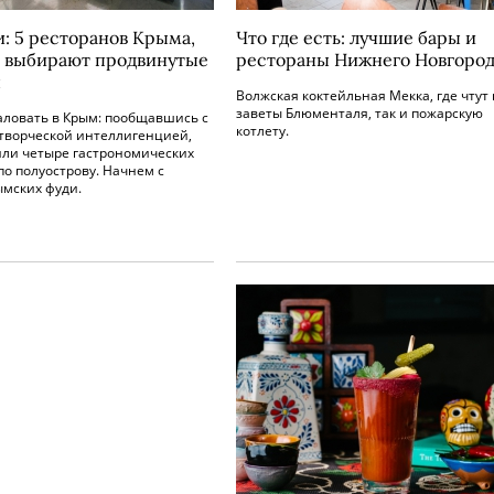
и: 5 ресторанов Крыма,
Что где есть: лучшие бары и
 выбирают продвинутые
рестораны Нижнего Новгород
ы
Волжская коктейльная Мекка, где чтут 
заветы Блюменталя, так и пожарскую
аловать в Крым: пообщавшись с
котлету.
 творческой интеллигенцией,
или четыре гастрономических
о полуострову. Начнем с
ымских фуди.