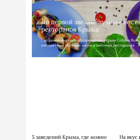
До первой звезды: лучшие пос
ресторанов Крыма
Гастрономический обозреватель «Крым.Cобака.Ru» 
интересные постные меню в местных ресторанах
5 заведений Крыма, где можно
На вкус 