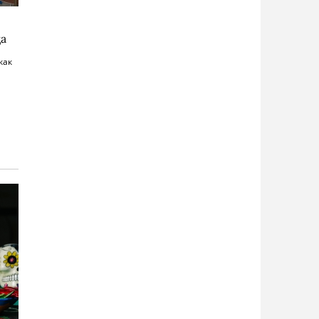
а
как