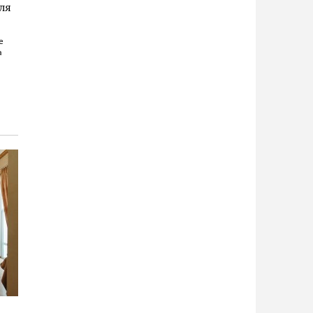
ля
е
а