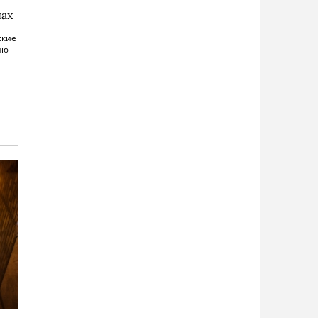
нах
ские
ню