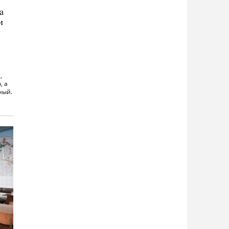
а
и
,
, а
ный.