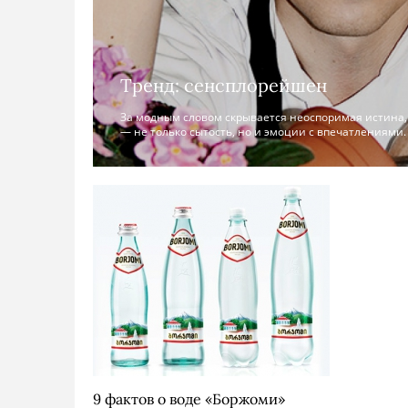
Тренд: сенсплорейшен
За модным словом скрывается неоспоримая истина, 
— не только сытость, но и эмоции с впечатлениями.
9 фактов о воде «Боржоми»