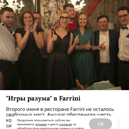
"Игры разума" в Farrini
Второго июня в ресторане Farrini не осталось
свободных мест. Аншлаг обеспечили шесть
команд знатоков, собравшиеся выявить
Продолжая пользоваться сайтом, вы
OK
сильнейшего на очередном туре «Игр разума»
принимаете
условия
и даете
согласие
на
обработку пользовательских данных и
cookies