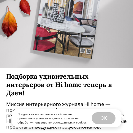
Подборка удивительных
интерьеров от Hi home теперь в
Дзен!
Миссия интерьерного журнала Hi home —
показать творческий потенциал города или
региона через архитектуру и дизайн. На канале
Продолжая пользоваться сайтом, вы
OK
принимаете
условия
и даете
согласие
на
Hi home в Дзен собраны лучшие реализованные
обработку пользовательских данных и
cookies
проекты от ведущих профессионалов.