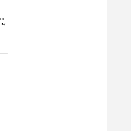
 о
тку