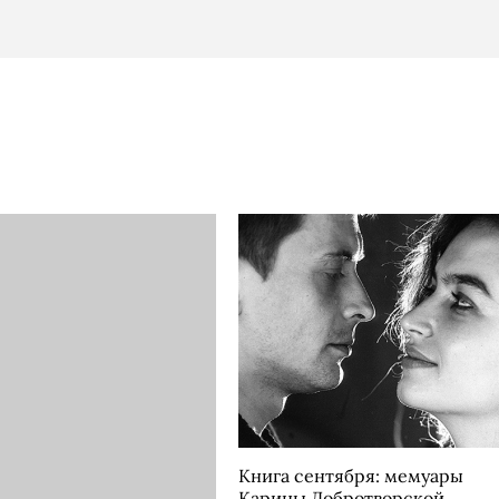
Книга сентября: мемуары
Карины Добротворской