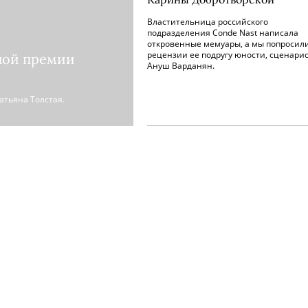
Властительница российского
подразделения Conde Nast написала
откровенные мемуары, а мы попросили
рецензии ее подругу юности, сценарис
ной премии
Ануш Варданян.
атьяна Толстая.