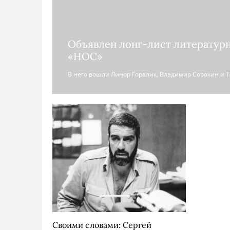
Объявлен лонг-лист литератур
«НОС»
В него вошли Линор Горалик, Владимир Сорокин и Т
Своими словами: Сергей