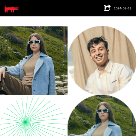
Продолжая пользоваться сайтом, вы принимаете
условия
и даете
согласие
на обработку
2024-08-28
пользовательских данных и
cookies
Ok