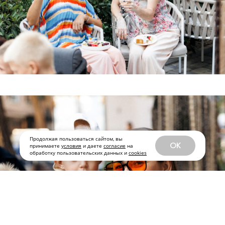
Продолжая пользоваться сайтом, вы
OK
принимаете
условия
и даете
согласие
на
обработку пользовательских данных и
cookies