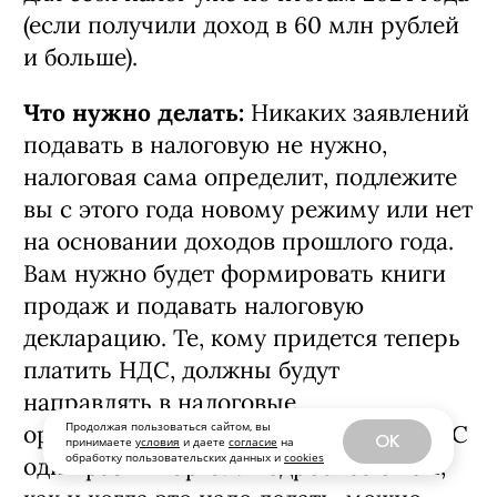
использовать новый режим и новый
для себя налог уже по итогам 2024 года
(если получили доход в 60 млн рублей
и больше).
Что нужно делать:
Никаких заявлений
подавать в налоговую не нужно,
налоговая сама определит, подлежите
вы с этого года новому режиму или нет
на основании доходов прошлого года.
Вам нужно будет формировать книги
продаж и подавать налоговую
декларацию. Те, кому придется теперь
платить НДС, должны будут
Продолжая пользоваться сайтом, вы
OK
принимаете
условия
и даете
согласие
на
направлять в налоговые
обработку пользовательских данных и
cookies
органы налоговую декларацию по НДС