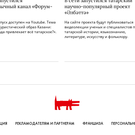
запустился
В сети запустился татарский
зычный канал «Форум-
научно-популярный проект
«Әлбәттә»
уск доступен на Youtube. Тема
На сайте проекта будут публиковаться
Туристический образ Казани:
видеолекции ученых и специалистов 
ода привлекает всё татарское?».
татарской истории, языкознанию,
литературе, искусству и фольклору.
КЦИЯ
РЕКЛАМОДАТЕЛЯМ И ПАРТНЕРАМ
ФРАНШИЗА
ПЕРСОНАЛЬН