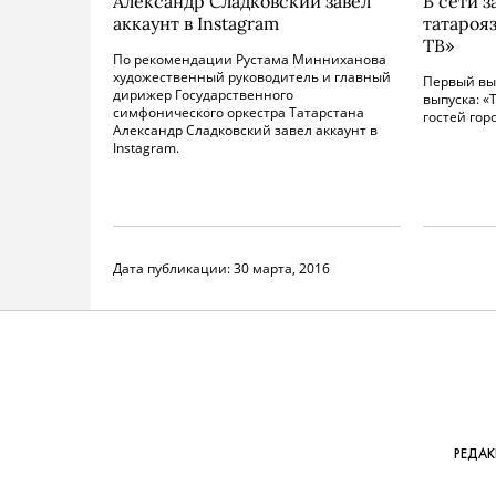
Александр Сладковский завел
В сети 
аккаунт в Instagram
татароя
ТВ»
По рекомендации Рустама Минниханова
художественный руководитель и главный
Первый вып
дирижер Государственного
выпуска: «
симфонического оркестра Татарстана
гостей гор
Александр Сладковский завел аккаунт в
Instagram.
Дата публикации:
30 марта, 2016
РЕДА