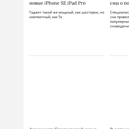
новые iPhone SE iPad Pro
сны о п
Гаджет такой же мощный, как шестерки, но
Специалис
компактный, как 5s
сна прове
популярных
сновидени