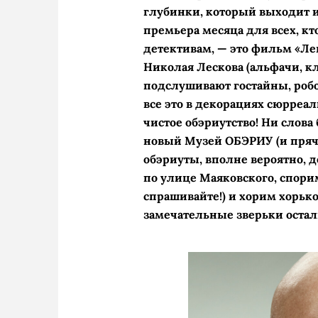
глубинки, который выходит из
премьера месяца для всех, к
детективам, — это фильм «Левш
Николая Лескова (альфачи, к
подслушивают гостайны, роб
все это в декорациях сюрреал
чистое обэриутство! Ни слов
новый Музей ОБЭРИУ (и пряче
обэриуты, вполне вероятно, д
по улице Маяковского, спори
спрашивайте!) и хорим хорько
замечательные зверьки остали