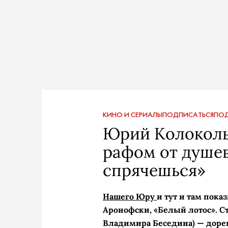
КИНО И СЕРИАЛЫ
ПОДПИСАТЬСЯ
ПОД
Юрий Колоколь
рафом от душев
спрячешься»
Нашего Юру
и тут и там пок
Аронофски, «Белый лотос». С
Владимира Беседина) — дор