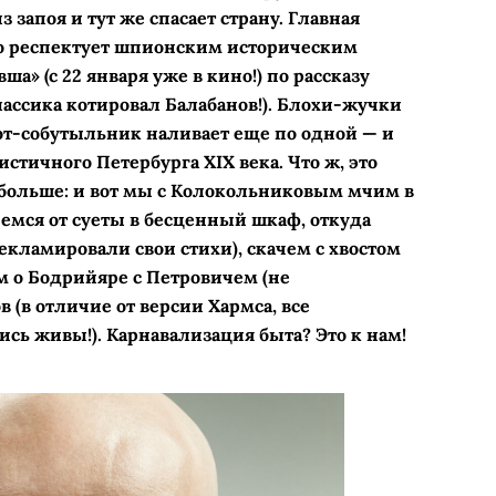
 запоя и тут же спасает страну. Главная
то респектует шпионским историческим
а» (с 22 января уже в кино!) по рассказу
лассика котировал Балабанов!). Блохи-жучки
от-собутыльник наливает еще по одной — и
истичного Петербурга XIX века. Что ж, это
а больше: и вот мы с Колокольниковым мчим в
мся от суеты в бесценный шкаф, откуда
екламировали свои стихи), скачем с хвостом
м о Бодрийяре с Петровичем (не
в (в отличие от версии Хармса, все
сь живы!). Карнавализация быта? Это к нам!