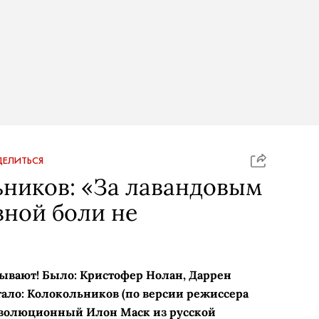
ЕЛИТЬСЯ
ников: «За лавандовым
ной боли не
азывают! Было: Кристофер Нолан, Даррен
тало: Колокольников (по версии режиссера
еволюционный Илон Маск из русской