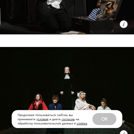
Продолжая пользоваться сайтом, вы
OK
принимаете
условия
и даете
согласие
на
обработку пользовательских данных и
cookies