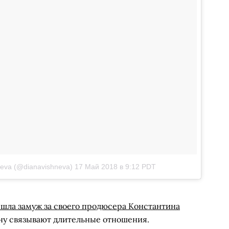
neva (@dianavishneva)
17 Май 2018 в 9:12 PDT
шла замуж за своего продюсера Константина
ину связывают длительные отношения.