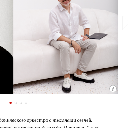
фонического оркестра с тысячами свечей.
сцене композиции Вивальди, Моцарта, Ханса