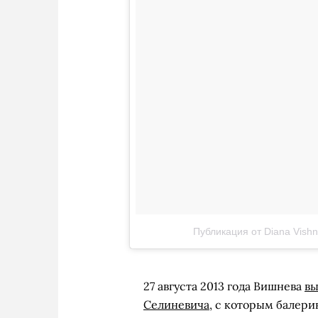
Публикация от Diana Vish
27 августа 2013 года Вишнева
вы
Селиневича
, с которым балер