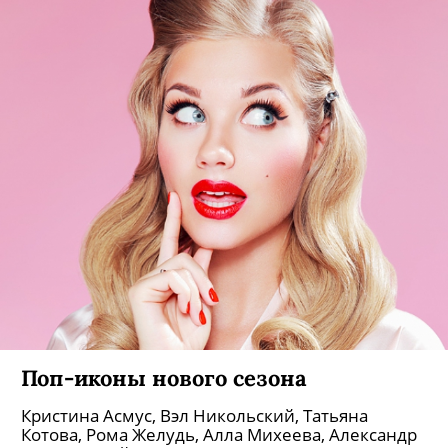
карьеру как сверхуспешный бизнес-план: став
«Мисс Россия», заняла в группе «ВИА Гра» место
Веры Брежневой, чтобы через пару лет уйти в
сольное плавание и прославиться
откровенными клипами.