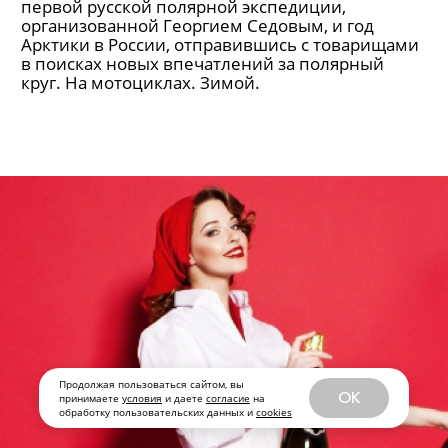
Дневник путешественника: на
мотоциклах за полярный круг
Исколесив на мотоцикле семьдесят шесть
стран, Олег Капкаев решил отметить столетие
первой русской полярной экспедиции,
организованной Георгием Седовым, и год
Арктики в России, отправившись с товарищами
в поисках новых впечатлений за полярный
круг. На мотоциклах. Зимой.
Продолжая пользоваться сайтом, вы
OK
принимаете
условия
и даете
согласие
на
обработку пользовательских данных и
cookies