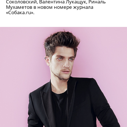
Поп-иконы нового сезона
Кристина Асмус, Вэл Никольский, Татьяна
Котова, Рома Желудь, Алла Михеева, Александр
Соколовский, Валентина Лукащук, Риналь
Мухаметов в новом номере журнала
«Собака.ru».