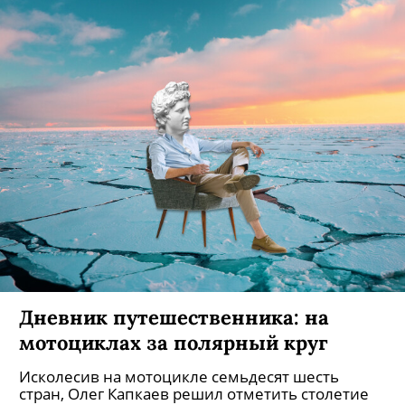
Гендиректор «Ленфильма» настроен
оптимистично: киностудия уже стала
безубыточной, восстанавливает штат
профессионалов, оснащается самым
современным оборудованием. Но главное,
здесь снова снимают кино.