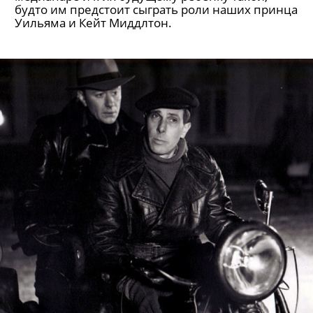
Поп-иконы. Кристина Асмус
Экс-звезда сериала «Интерны», Асмус сейчас
вместе с Гариком Харламовым из Comedy Club:
актриса главного юмористического сериала
2010-х вступила в династический брак с героем
юмора 2000-х. И интерес к этой царствующей
медиапаре и к их будущему ребенку такой,
будто им предстоит сыграть роли наших принца
Уильяма и Кейт Миддлтон.