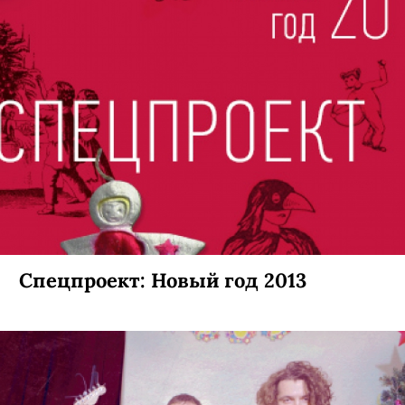
Тест 16+: вторжение похитителей
тел
Инопланетяне мимикрировали под человека и
пытаются навязать нам свои ценности. Узнайте,
как сильно повлияли на ваш мозг космические
захватчики.