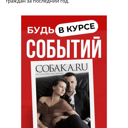
16+: лексикон прописных истин
Журнал «Собака.ru» составил краткий список
выражений и слов, обогативших лексикон
граждан за последний год.