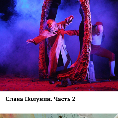
Живут же люди: Даша Малыгина и
Антон Севидов
Московская квартира создателя группы Tesla Boy
Антона Севидова, в которую теперь
перебралась из Петербурга и его девушка,
модель и диджей Даша Малыгина.