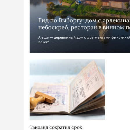
Гид по Выборгу: дом с арлекин
небоскреб, ресторан в винном п
А еще — деревянный дом с фрагментами финских об
веков!
Таиланд сократил срок