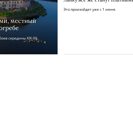
Это произойдет уже с 1 июня.
ами, местный
огребе
оев середины XIX-XX