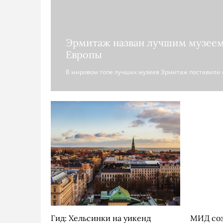
Эрмитаж назван лучшим музеем
Европы
В мировом топе лучших музеев Эрмитаж поставили н
Гид: Хельсинки на уикенд
МИД соз