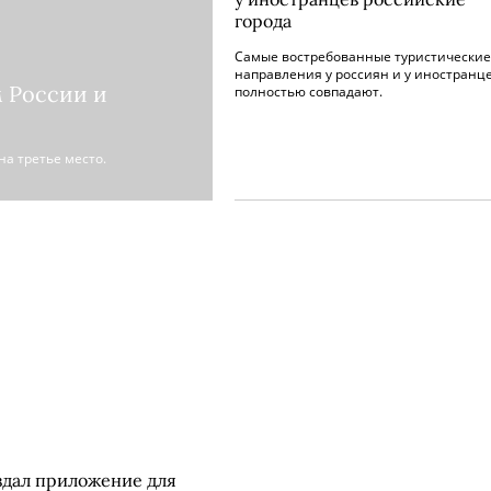
города
Самые востребованные туристические
направления у россиян и у иностранц
 России и
полностью совпадают.
а третье место.
дал приложение для