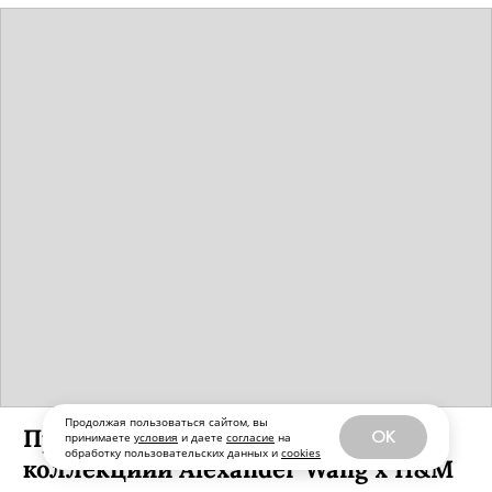
Продолжая пользоваться сайтом, вы
Представлен полный лукбук
OK
принимаете
условия
и даете
согласие
на
обработку пользовательских данных и
cookies
коллекциии Alexander Wang x H&M