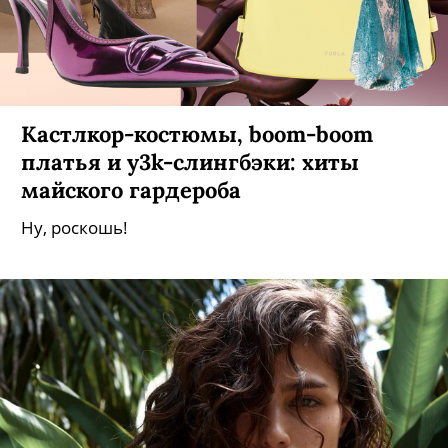
Кастлкор-костюмы, boom-boom
платья и y3k-слингбэки: хиты
майского гардероба
Ну, роскошь!