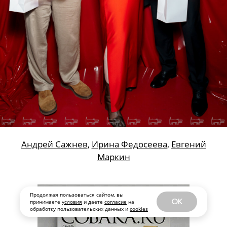
Андрей Сажнев
,
Ирина Федосеева
,
Евгений
Маркин
Продолжая пользоваться сайтом, вы
OK
принимаете
условия
и даете
согласие
на
обработку пользовательских данных и
cookies