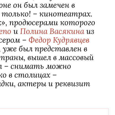
не он был замечен в
е только! – кинотеатрах.
», продюсерами которого
епо
и
Полина Васякина
из
сером –
Федор Кудрявцев
), уже был представлен в
страны, вышел в массовый
л – снимать можно
ко в столицах –
дки, актеры и реквизит