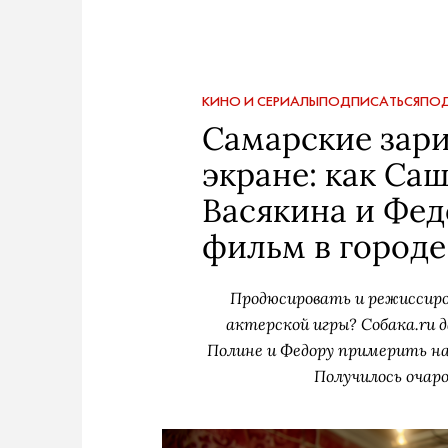
КИНО И СЕРИАЛЫ
ПОДПИСАТЬСЯ
ПОД
Самарские зар
экране: как Са
Васякина и Фед
фильм в городе
Продюсировать и режиссиров
актерской игры? Собака.ru 
Полине и Федору примерить на
Получилось очар