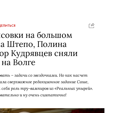
ЕЛИТЬСЯ
исовки на большом
ша Штепо, Полина
ор Кудрявцев сняли
 на Волге
ать – задачи со звездочками. Но как насчет
дала сверхважное редакционное задание Саше,
 себя роль тру-вампиров из «Реальных упырей».
овательно и ну очень симпатично!