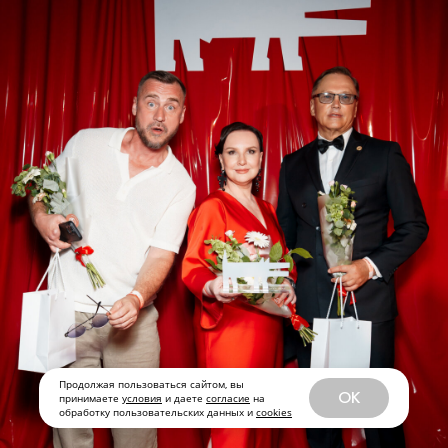
Продолжая пользоваться сайтом, вы
OK
принимаете
условия
и даете
согласие
на
обработку пользовательских данных и
cookies