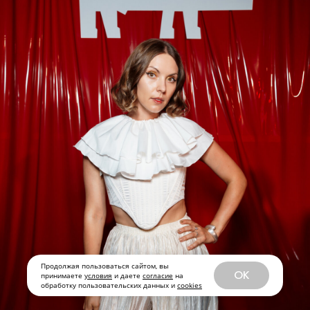
Продолжая пользоваться сайтом, вы
OK
принимаете
условия
и даете
согласие
на
обработку пользовательских данных и
cookies