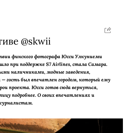
тиве @skwii
твии финского фотографа Юсси Улкуниеми
ошло при поддержке S7 Airlines, стала Самара.
ыми наличниками, модные заведения,
 — гость был впечатлен городом, который ему
рои проекта. Юсси готов сюда вернуться,
ицу подробнее. О своих впечатлениях и
 журналистам.