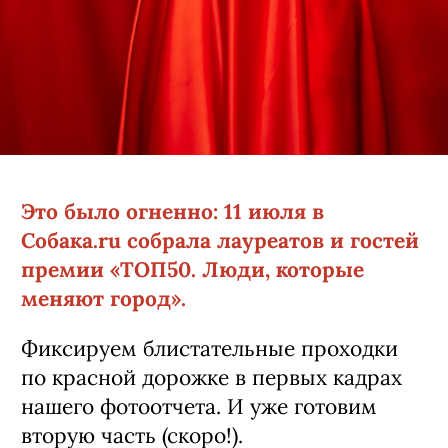
Это было огненно: 11 июля в
Собака.ru собрала лауреатов и гостей
премии «ТОП50. Люди, которые
меняют город».
Фиксируем блистательные проходки
по красной дорожке в первых кадрах
нашего фотоотчета. И уже готовим
вторую часть (скоро!).