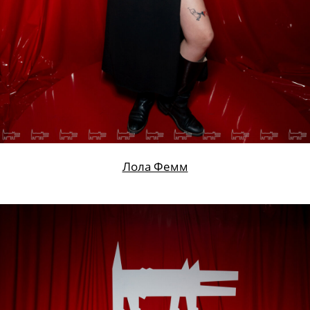
Андрей Сажнев
,
Ирина Федосеева
,
Евгений
Маркин