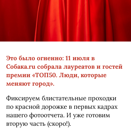
Это было огненно: 11 июля в
Собака.ru собрала лауреатов и гостей
премии «ТОП50. Люди, которые
меняют город».
Фиксируем блистательные проходки
по красной дорожке в первых кадрах
нашего фотоотчета. И уже готовим
вторую часть (скоро!).