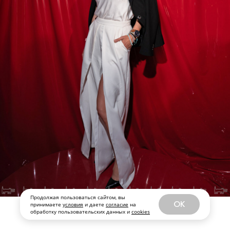
Мария Скивко
,
Ольга Орлова
,
Ульяна Окишева
Продолжая пользоваться сайтом, вы
OK
принимаете
условия
и даете
согласие
на
обработку пользовательских данных и
cookies