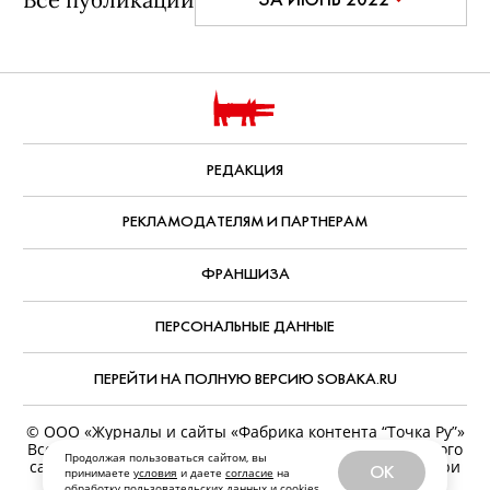
РЕДАКЦИЯ
РЕКЛАМОДАТЕЛЯМ И ПАРТНЕРАМ
ФРАНШИЗА
ПЕРСОНАЛЬНЫЕ ДАННЫЕ
ПЕРЕЙТИ НА ПОЛНУЮ ВЕРСИЮ SOBAKA.RU
© ООО «Журналы и сайты «Фабрика контента “Точка Ру”»
Все права защищены. Перепечатка материалов данного
Продолжая пользоваться сайтом, вы
сайта возможна только с письменного разрешения. При
OK
принимаете
условия
и даете
согласие
на
цитировании ссылка на www.sobaka.ru обязательна.
обработку пользовательских данных и
cookies