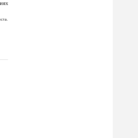
иях
ста.