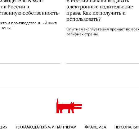
изводитель Nissan
В России начали выдавать
т в России в
электронные водительские
ственную собственность
права. Как их получить и
использовать?
еста и производственный цикл
анены.
Опытная эксплуатация пройдет во все
регионах страны.
КЦИЯ
РЕКЛАМОДАТЕЛЯМ И ПАРТНЕРАМ
ФРАНШИЗА
ПЕРСОНАЛЬН