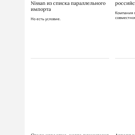
Nissan из списка параллельного
российс
импорта
Компания 
совместно
Но есть условие.