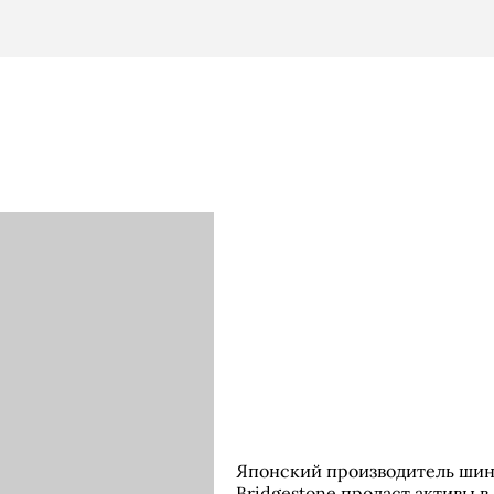
Японский производитель ши
Bridgestone продаст активы в