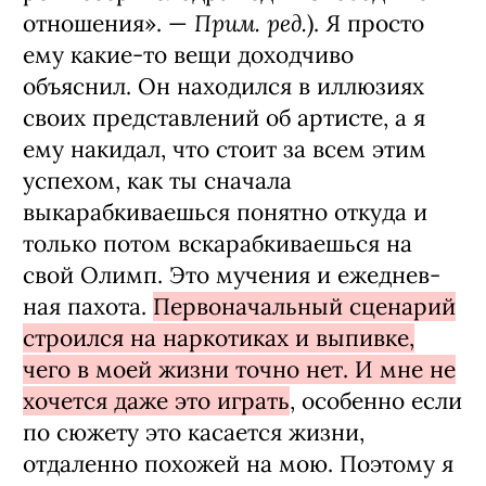
Прим. ред.
от­ношения». —
). Я просто
ему какие-то вещи доходчиво
объяснил. Он находился в иллюзиях
своих представ­лений об артисте, а я
ему накидал, что стоит за всем этим
успехом, как ты сна­чала
выкарабкиваешься понятно отку­да и
только потом вскарабкиваешься на
свой Олимп. Это мучения и ежеднев­
ная пахота.
Первоначальный сценарий
строился на наркотиках и выпивке,
чего в моей жизни точно нет. И мне не
хочет­ся даже это играть
, особенно если
по сю­жету это касается жизни,
отдаленно по­хожей на мою. Поэтому я