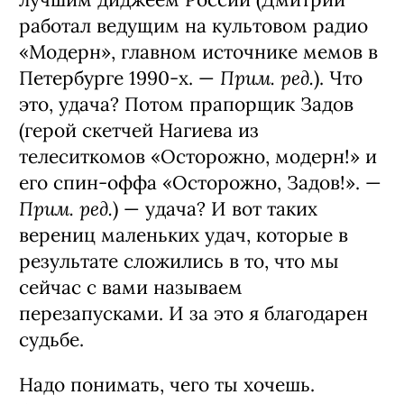
работал ведущим на культовом радио
«Модерн», главном источнике мемов в
Прим. ред.
Петербурге 1990-х. —
). Что
это, удача? Потом прапорщик Задов
(герой скетчей Нагиева из
телеситкомов «Осторожно, модерн!» и
его спин-оффа «Осто­рожно, Задов!». —
Прим. ред.
) — удача? И вот таких
верениц маленьких удач, ко­торые в
результате сложились в то, что мы
сейчас с вами называем
перезапусками. И за это я благодарен
судьбе.
Надо понимать, чего ты хочешь.