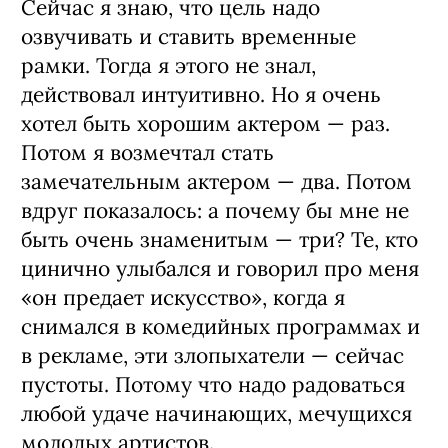
Сейчас я знаю, что цель надо
озвучивать и ста­вить временные
рамки. Тогда я этого не знал,
действовал интуитивно. Но я очень
хотел быть хорошим актером — раз.
По­том я возмечтал стать
замечательным ак­тером — два. Потом
вдруг показалось: а почему бы мне не
быть очень знаме­нитым — три? Те, кто
цинично улыбал­ся и говорил про меня
«он предает ис­кусство», когда я
снимался в комедийных программах и
в рекламе, эти злопыхате­ли — сейчас
пустоты. Потому что надо радоваться
любой удаче начинающих, ме­чущихся
молодых артистов.