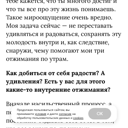
тебе кажется, что ты много­го достиг и
что ты все про эту жизнь пони­маешь.
Такое мироощущение очень вред­но.
Моя задача сейчас — не переставать
удивляться и радоваться, сохранять эту
мо­лодость внутри и, как следствие,
снару­жи, чему помогают мои три
отжимания по утрам.
Как добиться от себя радости? А
удив­ления? Есть у вас для этого
какие-то внутренние отжимания?
Вначале насильственный процесс, а
Продолжая пользоваться сайтом, вы
потом ты втягиваешься. Осознанно и
OK
принимаете
условия
и даете
согласие
на
обработку пользовательских данных и
cookies
постоянно отдавать себе отчет в том,