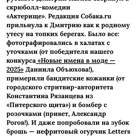
скрюболл-комедии
«Актерище». Редакция Собака.ru
прильнула к Дмитрию как к родному
утесу на топких берегах. Было все:
фотографировались в халатах с
уточками (от победителя нашего
конкурса
«Новые имена в моде —
2025»
Даниила Объюхова!),
примерили бандитские кожанки (от
городского стритвир-авторитета
Константина Рязанцева из
«Питерского щита») и бомбер с
розочками (привет, Александр
Рогов!). И даже попробовали на зубок
брошь — нефритовый огурчик Letters