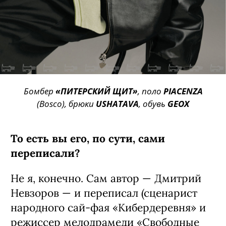
Бомбер
«ПИТЕРСКИЙ ЩИТ»
, поло
PIACENZA
(Bosco), брюки
USHATAVA
, обувь
GEOX
То есть вы его, по сути, сами
переписали?
Не я, конечно. Сам автор — Дми­трий
Невзоров — и переписал (сцена­рист
народного сай-фая «Кибердеревня» и
режиссер мелодрамеди «Свободные