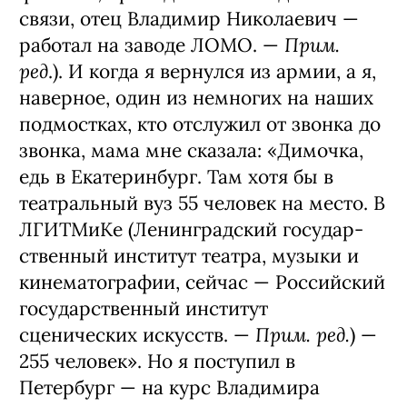
связи, отец Владимир Нико­лаевич —
Прим.
работал на заводе ЛОМО. —
ред
.). И когда я вернулся из армии, а я,
наверное, один из немногих на на­ших
подмостках, кто отслужил от звон­ка до
звонка, мама мне сказала: «Ди­мочка,
едь в Екатеринбург. Там хотя бы в
театральный вуз 55 человек на место. В
ЛГИТМиКе (Ленинградский государ­
ственный институт театра, музыки и
ки­нематографии, сейчас — Российский
го­сударственный институт
Прим. ред.
сценических искусств. —
) —
255 человек». Но я поступил в
Петербург — на курс Владимира