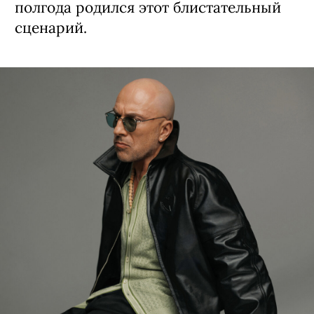
полго­да родился этот блистательный
сценарий.