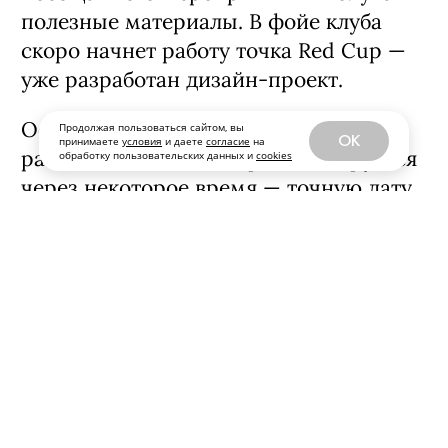
новостями клуба в социальных сетях,
посещать его мероприятия и получать
полезные материалы. В фойе клуба
скоро начнет работу точка Red Cup —
уже разработан дизайн-проект.
Продолжая пользоваться сайтом, вы
OK
принимаете
условия
и даете
согласие
на
обработку пользовательских данных и
cookies
Официальное открытие клуба
ракеточных видов спорта планируется
через некоторое время — точную дату
начала вашей спортивной истории
клуб сообщит в своих социальных
сетях.
ул. Куйбышева, 16,
ТРК «Колизей
Cinema»
4 этаж
,
+7 (342) 276-7272