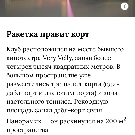
Ракетка правит корт
Клуб расположился на месте бывшего
кинотеатра Very Velly, заняв более
четырех тысяч квадратных метров. В
большом пространстве уже
разместились три падел-корта (один
дабл-корт и два сингл-корта) и зона
настольного тенниса. Рекордную
площадь занял дабл-корт фулл
2
Панорамик — он раскинулся на 200 м
пространства.