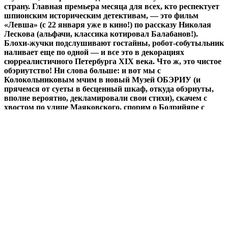
страну. Главная премьера месяца для всех, кто респектует
шпионским историческим детективам, — это фильм
«Левша» (с 22 января уже в кино!) по рассказу Николая
Лескова (альфачи, классика котировал Балабанов!).
Блохи-жучки подслушивают гостайны, робот-собутыльник
наливает еще по одной — и все это в декорациях
сюрреалистичного Петербурга XIX века. Что ж, это чистое
обэриутство! Ни слова больше: и вот мы с
Колокольниковым мчим в новый Музей ОБЭРИУ (и
прячемся от суеты в бесценный шкаф, откуда обэриуты,
вполне вероятно, декламировали свои стихи), скачем с
хвостом по улице Маяковского, спорим о Бодрийяре с
Петровичем (не спрашивайте!) и хорим хорьков (в отличие
от версии Хармса, все замечательные зверьки остались
живы!). Карнавализация быта? Это к нам!