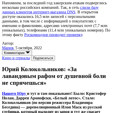
Напомним, за последний год хакерским атакам подверглись
несколько российских компаний. Так, в сеть
слили базу
данных клиентов интернет-магазина DNS
. В открытом
доступе оказались 16,5 млн записей с персональными
данными, в том числе с информацией о покупателях с
именами и фамилиями, адресами электронных почт (7,7 млн
уникальных), телефонами (11,4 млн уникальных номеров). По
этому факту
Роскомнадзор проводит проверку
.
Автор:
Мария
,
5 октября, 2022
Комментарии
Кино и сериалы
Подписаться
Юрий Колокольников: «За
лавандовым рафом от душевной боли
не спрячешься»
Нашего Юру
и тут и там показывают! Было: Кристофер
Нолан, Даррен Аронофски, «Белый лотос». Стало:
Колокольников (по версии режиссера Владимира
Беседина) — дореволюционный Илон Маск из русской
глубинки, который выходит из запоя и тут же спасает