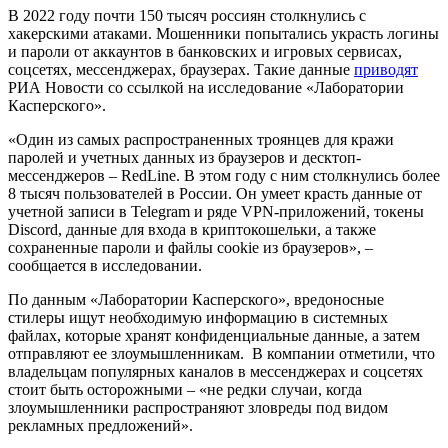
В 2022 году почти 150 тысяч россиян столкнулись с
хакерскими атаками. Мошенники попытались украсть логины
и пароли от аккаунтов в банковских и игровых сервисах,
соцсетях, мессенджерах, браузерах. Такие данные
приводят
РИА Новости со ссылкой на исследование «Лаборатории
Касперского».
«Один из самых распространенных троянцев для кражи
паролей и учетных данных из браузеров и десктоп-
мессенджеров – RedLine. В этом году с ним столкнулись более
8 тысяч пользователей в России. Он умеет красть данные от
учетной записи в Telegram и ряде VPN-приложений, токены
Discord, данные для входа в криптокошельки, а также
сохраненные пароли и файлы cookie из браузеров», –
сообщается в исследовании.
По данным «Лаборатории Касперского», вредоносные
стилеры ищут необходимую информацию в системных
файлах, которые хранят конфиденциальные данные, а затем
отправляют ее злоумышленникам. В компании отметили, что
владельцам популярных каналов в мессенджерах и соцсетях
стоит быть осторожными – «не редки случаи, когда
злоумышленники распространяют зловреды под видом
рекламных предложений».