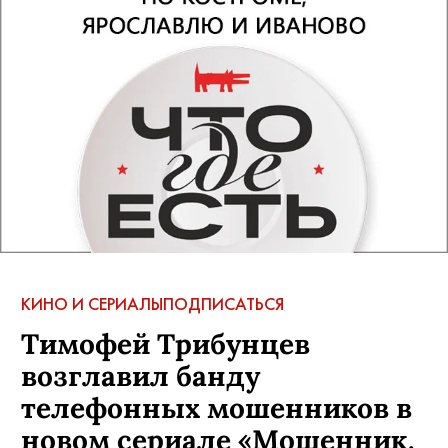
АВТОР:
sobaka
,
3 мая, 2017
МАТЕРИАЛ ИЗ НОМЕРА:
Май
ЛЮДИ:
Алиса Фрейндлих,
Валерий Тодоровский
КОММЕНТАРИИ