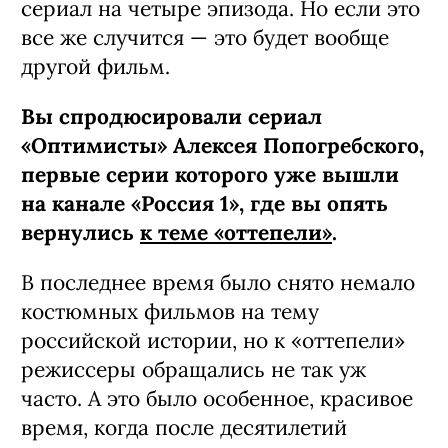
Будет ли фильм трансформирован в
сериал?
Когда я смонтировал первый вариант
картины, получилось три с половиной
часа. У меня осталось еще час или два
материала, который я вырезал из
финальной версии, — действительно
хороших драматических сцен. Думаю,
что реально из этого сделать мини-
сериал на четыре эпизода. Но если это
все же случится — это будет вообще
другой фильм.