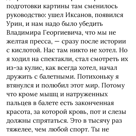
сценаристами — все отвечали «Да,
круто», но ничего не происходило.
Пока в один прекрасный день я не
обсудил его с петербуржцем Ильей
Тилькиным. Он сказал: «Через два дня
будет подача заявок в Фонде кино». И
мы за ночь, чтобы успеть к сроку, по
скайпу сочинили очень хороший
синопсис. Дальше идею начала
развивать замечательная сценаристка
Настя Пальчикова, а нам открыли
двери Большого театра. За время
подготовки картины там сменилось
руководство: ушел Иксанов, появился
Урин, и нам надо было убедить
Владимира Георгиевича, что мы не