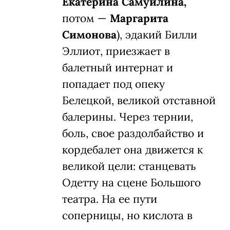
только в борьбе, постоянно тренируясь.
И наша индустрия этими мышцами
обрастает. Я бы не стал говорить, что
мы стопроцентно проиграли эту битву.
Мне кажется, она только начинается.
Внимание, спойлер
«Большого»!
Девочка из
провинции Юля (в детстве —
Екатерина Самуйлина,
потом —
Маргарита
Симонова
), эдакий Билли