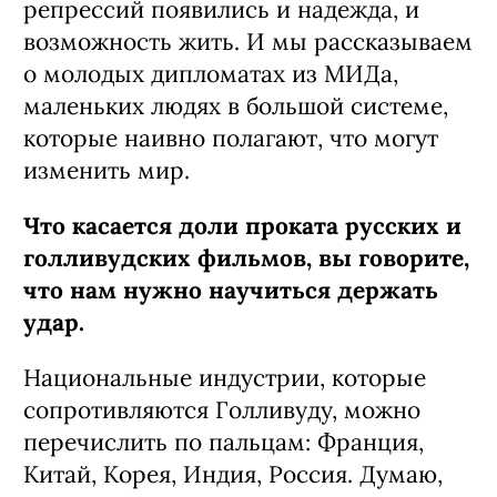
Вы спродюсировали сериал
«Оптимисты» Алексея Попогребского,
первые серии которого уже вышли
на канале «Россия 1», где вы опять
вернулись
к теме «оттепели»
.
В последнее время было снято немало
костюмных фильмов на тему
российской истории, но к «оттепели»
режиссеры обращались не так уж
часто. А это было особенное, красивое
время, когда после десятилетий
репрессий появились и надежда, и
возможность жить. И мы рассказываем
о молодых дипломатах из МИДа,
маленьких людях в большой системе,