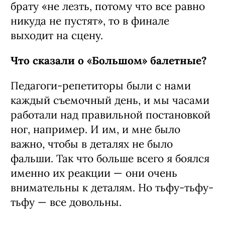
становится примой. Но по-настоящему
талантливый человек получает все же
еще один шанс — и это тоже по
справедливости. Хотя замечу: людям
дают один второй шанс, а не четыре. В
фильме затронута важная тема про
«наследуемые проклятия». Да, героиня
говорит: «Я буду танцевать Аврору». А
мать отвечает: «Что, никого лучше не
нашли?» С этой установкой на
саморазрушение ей и предстоит
бороться. Но если сначала она советует
брату «не лезть, потому что все равно
никуда не пустят», то в финале
выходит на сцену.