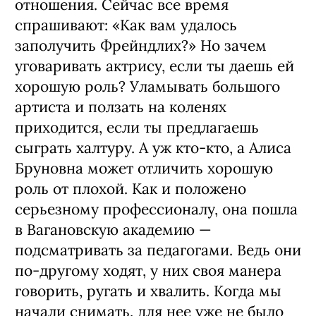
Бруновна Фрейндлих?
В сценарии была написана роль для
выдающейся женщины. Она в годах,
вздорная, тяжелая, гениальная.
Жестокая, но способная на любовь.
Таких актрис уже почти не осталось,
это поколение уходит. Много лет назад
я снимал Алису Бруновну
(в «Подмосковных вечерах». — Прим.
ред.), и у нас достаточно теплые
отношения. Сейчас все время
спрашивают: «Как вам удалось
заполучить Фрейндлих?» Но зачем
уговаривать актрису, если ты даешь ей