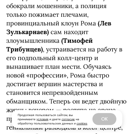
Ксения Трейстер
Обнаружив, что родную бабушку
обокрали мошенники, а полиция
Продолжая пользоваться сайтом, вы
только пожимает плечами,
OK
принимаете
условия
и даете
согласие
на
обработку пользовательских данных и
cookies
провинциальный клоун Рома
(Лев