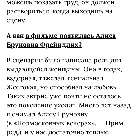
желтая пресса, — сразу после истории
с кислотой. Нас там никто не хотел. Но
я ходил на спектакли, стал смотреть их
из-за кулис, как всегда хотел, начал
дружить с балетными. Потихоньку я
втянулся и полюбил этот мир. Потому
что кроме мышц и натруженных
пальцев в балете есть законченная
красота, за которой кровь, пот и слезы
должны спрятаться. Это в тысячу раз
тяжелее, чем любой спорт. Ты не
можешь показать труд, он должен
раствориться, когда выходишь на
сцену.
А как
в фильме появилась Алиса