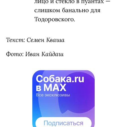
Эллиот, приезжает в
балетный интернат и
попадает под опеку
Белецкой, великой отставной
балерины. Через тернии,
боль, свое раздолбайство и
кордебалет она движется к
великой цели: станцевать
Одетту на сцене Большого
театра. На ее пути
соперницы, но кислота в
лицо и стекло в пуантах —
слишком банально для
Тодоровского.