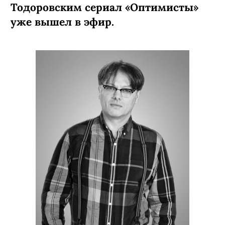
КИНО И СЕРИАЛЫ
ПОДПИСАТЬСЯ
Валерий Тодоровский: «Тот,
кто пахал, и становится
примой»
Режиссер готовит к премьере 11 мая
балетную драму «Большой», где в
роли отставной примы мы увидим
Алису Бруновну Фрейндлих. А тем
временем спродюсированный
Тодоровским сериал «Оптимисты»
уже вышел в эфир.