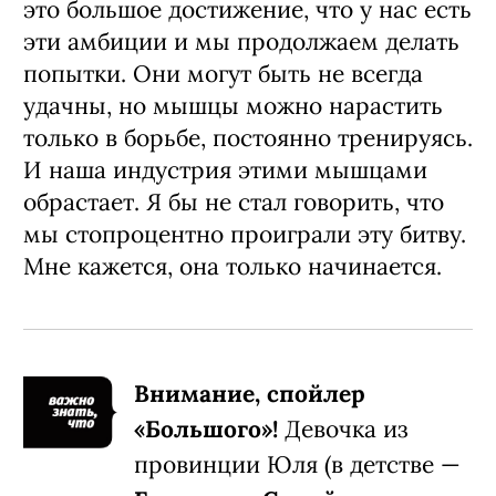
которые наивно полагают, что могут
изменить мир.
Что касается доли проката русских и
голливудских фильмов, вы говорите,
что нам нужно научиться держать
удар.
Национальные индустрии, которые
сопротивляются Голливуду, можно
перечислить по пальцам: Франция,
Китай, Корея, Индия, Россия. Думаю,
это большое достижение, что у нас есть
эти амбиции и мы продолжаем делать
попытки. Они могут быть не всегда
удачны, но мышцы можно нарастить