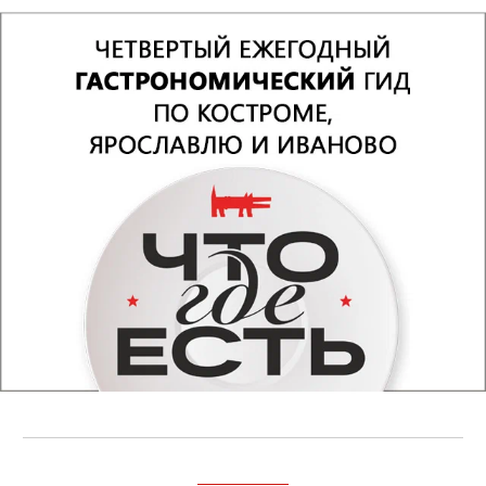
Что сказали о «Большом» балетные?
Педагоги-репетиторы были с нами
каждый съемочный день, и мы часами
работали над правильной постановкой
ног, например. И им, и мне было
важно, чтобы в деталях не было
фальши. Так что больше всего я боялся
именно их реакции — они очень
внимательны к деталям. Но тьфу-тьфу-
тьфу — все довольны.