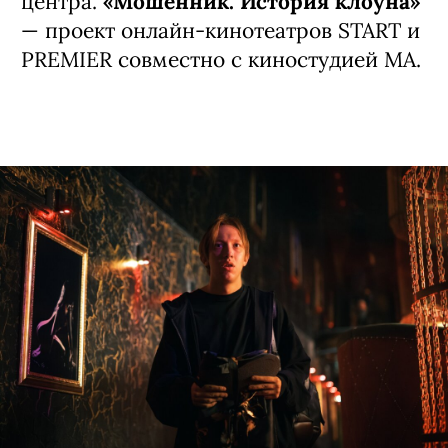
Москва, 29.07.2026 — Актер
Тимофей
Трибунцев
присоединился к проекту
режиссера
Антона Федорова
«Мошенник
. История клоуна», в
котором провинциальный циркач Рома
(Лев Зулькарнаев)
внедряется в
группировку телефонных мошенников.
Трибунцев исполнит одну из главных
ролей — организатора и жесткого
руководителя подпольного колл-
центра.
«Мошенник. История клоуна»
— проект онлайн-кинотеатров START и
PREMIER совместно с киностудией MA.