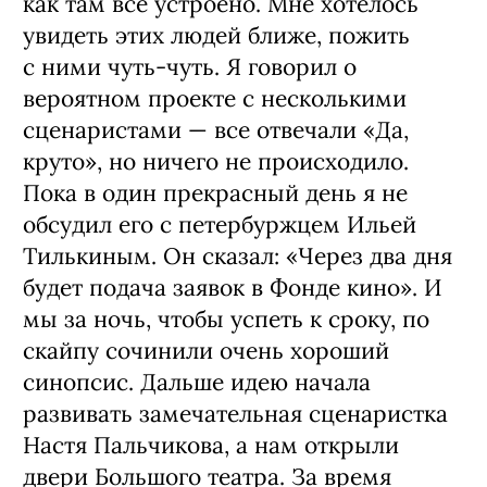
Почему фильм вдруг про балет,
причем с такой любовью и
лаской? Вы настоящий балетоман?
Я никогда им не был. Просто ходил на
балет как любой обыватель, раз в три
года. Но в какой-то момент меня
цепануло, и я подумал, что жажду
оказаться за кулисами и посмотреть,
как там все устроено. Мне хотелось
увидеть этих людей ближе, пожить
с ними чуть-чуть. Я говорил о
вероятном проекте с несколькими