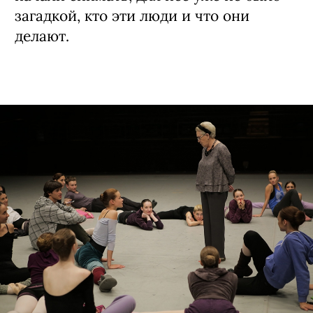
хорошую роль? Уламывать большого
артиста и ползать на коленях
приходится, если ты предлагаешь
сыграть халтуру. А уж кто-кто, а Алиса
Бруновна может отличить хорошую
роль от плохой. Как и положено
серьезному профессионалу, она пошла
в Вагановскую академию —
подсматривать за педагогами. Ведь они
по-другому ходят, у них своя манера
говорить, ругать и хвалить. Когда мы
начали снимать, для нее уже не было
загадкой, кто эти люди и что они
делают.