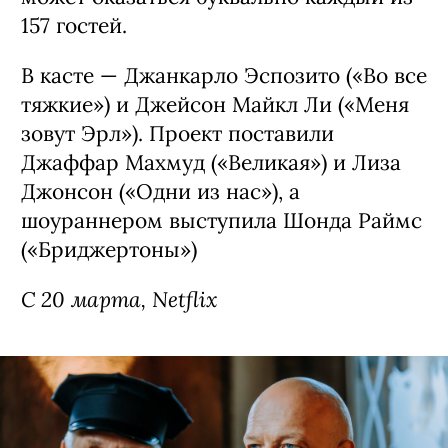
157 гостей.
В касте — Джанкарло Эспозито («Во все
тяжкие») и Джейсон Майкл Ли («Меня
зовут Эрл»). Проект поставили
Джаффар Махмуд («Великая») и Лиза
Джонсон («Одни из нас»), а
шоураннером выступила Шонда Раймс
(«Бриджертоны»)
C 20 марта, Netflix