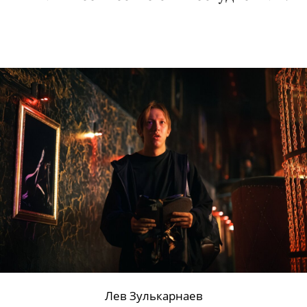
— проект онлайн-кинотеатров START и
PREMIER совместно с киностудией MA.