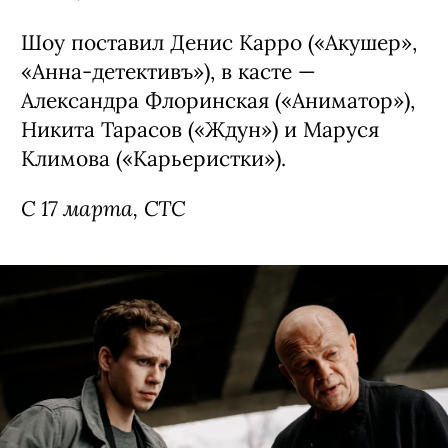
Шоу поставил Денис Карро («Акушер»,
«Анна-детективъ»), в касте —
Александра Флоринская («Аниматор»),
Никита Тарасов («Ждун») и Маруся
Климова («Карьеристки»).
С 17 марта, СТС