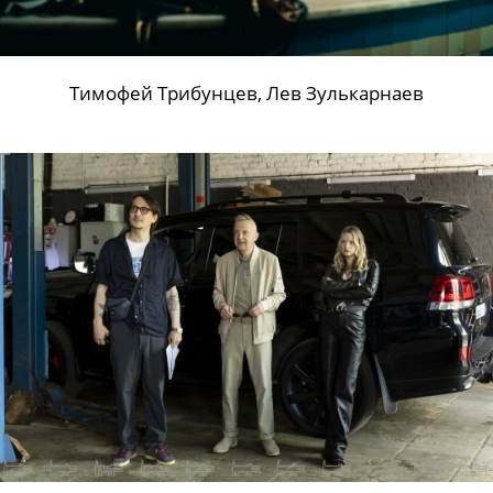
Тимофей Трибунцев, Лев Зулькарнаев