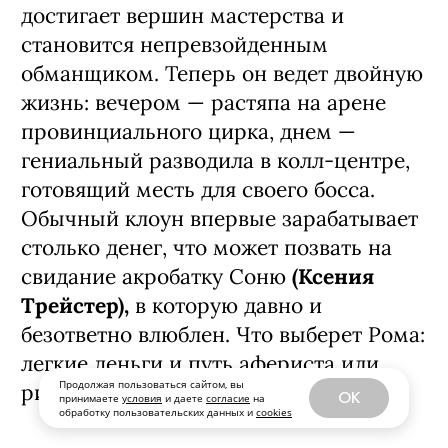
новой «профессии», Рома быстро
достигает вершин мастерства и
становится непревзойденным
обманщиком. Теперь он ведет двойную
жизнь: вечером — растяпа на арене
провинциального цирка, днем —
гениальный разводила в колл-центре,
готовящий месть для своего босса.
Обычный клоун впервые зарабатывает
столько денег, что может позвать на
свидание акробатку Соню
(Ксения
Трейстер),
в которую давно и
безответно влюблен. Что выберет Рома:
Продолжая пользоваться сайтом, вы
OK
принимаете
условия
и даете
согласие
на
легкие деньги и путь афериста или
обработку пользовательских данных и
cookies
риск ради справедливости?