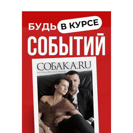
Лев Зулькарнаев