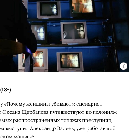
18+)
му «Почему женщины убивают»: сценарист
т Оксана Щербакова путешествуют по колониям
самых распространенных типажах преступниц
м выступил Александр Валеев, уже работавший
нском маньяке.