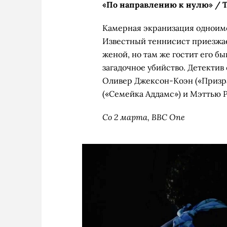
«По направлению к нулю» / To
Камерная экранизация одноиме
Известный теннисист приезжает
женой, но там же гостит его б
загадочное убийство. Детектив с
Оливер Джексон-Коэн («Призра
(«Семейка Аддамс») и Мэттью 
Со 2 марта, BBC One