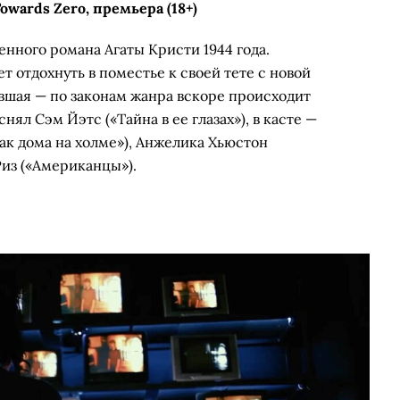
wards Zero, премьера (18+)
нного романа Агаты Кристи 1944 года.
 отдохнуть в поместье к своей тете с новой
ывшая — по законам жанра вскоре происходит
нял Сэм Йэтс («Тайна в ее глазах»), в касте —
к дома на холме»), Анжелика Хьюстон
Риз («Американцы»).