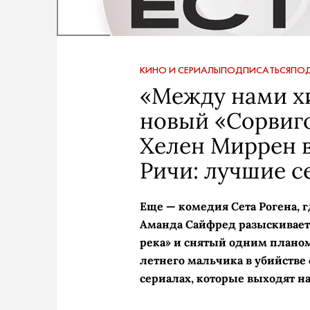
КИНО И СЕРИАЛЫ
ПОДПИСАТЬСЯ
ПОД
«Между нами х
новый «Сорвиго
Хелен Миррен в
Ричи: лучшие с
Еще — комедия Сета Рогена, г
Аманда Сайфред разыскивает 
река» и снятый одним планом
летнего мальчика в убийстве
сериалах, которые выходят н