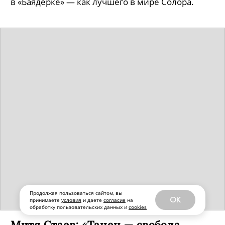
Легенда балета Наталия Макарова лично зовет
его в ­American Ballet Theater танцевать
в «Баядерке» — как лучшего в мире Солора.
Продолжая пользоваться сайтом, вы
OK
принимаете
условия
и даете
согласие
на
обработку пользовательских данных и
cookies