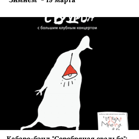
Кабаре-бэнд "Серебряная свадьба":