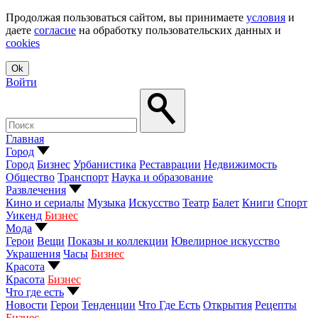
Продолжая пользоваться сайтом, вы принимаете
условия
и
даете
согласие
на обработку пользовательских данных и
cookies
Ok
Войти
Главная
Город
Развлечения
Мода
Красота
Что где есть
Экология
Здоровье
Образ жизни
Дизайн
Путешествия
Авто
Гаджеты
Технологии
Финансы
Бизнес
Светская хроника
Бизнес
Журнал
Проекты Собака.ru