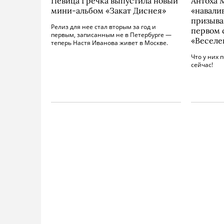
Певица Гречка выпустила новый
Антоха 
мини-альбом «Закат Диснея»
«навали
призыва
Релиз для нее стал вторым за год и
первом 
первым, записанным не в Петербурге —
«Веселе
теперь Настя Иванова живет в Москве.
Что у них 
сейчас!