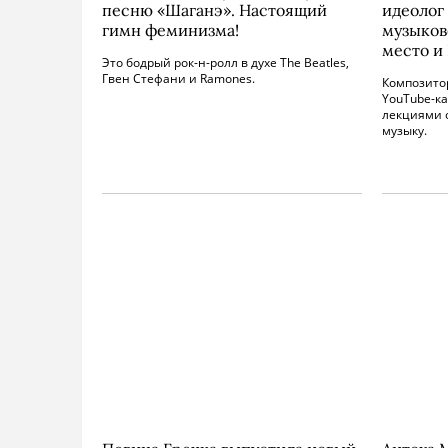
песню «Шаганэ». Настоящий
идеолог
гимн феминизма!
музыков
место и
Это бодрый рок-н-ролл в духе The Beatles,
Гвен Стефани и Ramones.
Композитор
YouTube-ка
лекциями о
музыку.