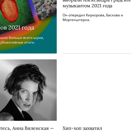
музыкантом 2021 года
Он опередил Киркорова, Баскова и
Моргенштерна.
ов 2021 года
вшие больше всего шума,
субъективные итоги.
тесь, Анна Виленская —
Хип-хоп захватил