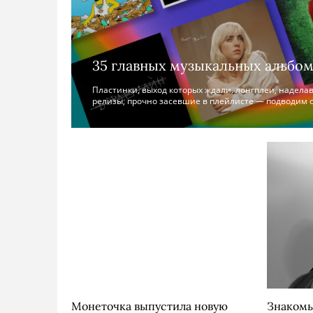
35 главных музыкальных альбом
Пластинки, выход которых ждали, лонгплеи, надела
релизы, прочно засевшие в плейлисте — подводим 
Монеточка выпустила новую
Знакомь