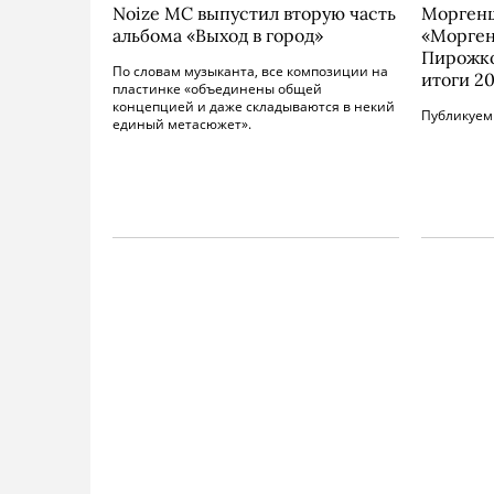
Noize MC выпустил вторую часть
Моргенш
альбома «Выход в город»
«Морген
Пирожко
По словам музыканта, все композиции на
итоги 20
пластинке «объединены общей
концепцией и даже складываются в некий
Публикуем 
единый метасюжет».