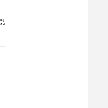
Big
ют и