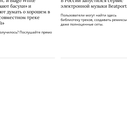
МС и Blago White
В России запустился сервис
вают басухи» и
электронной музыки Beatport
ют думать о хорошем в
Пользователи могут найти здесь
совместном треке
библиотеку треков, создавать ремиксы
й»
даже полноценные сеты.
получилось? Послушайте прямо