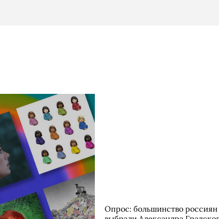
Опрос: большинство россиян
выбрали Александра Градско