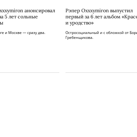
xxxymiron анонсировал
Рэпер Oxxxymiron выпустил
за 5 лет сольные
первый за 6 лет альбом «Крас
ты
и уродство»
ге и Москве — сразу два.
Остросоциальный и с обложкой от Бор
Гребенщикова.