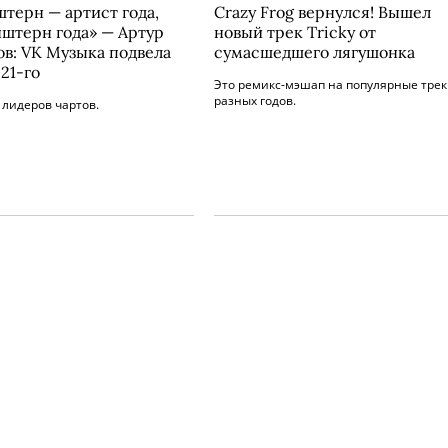
терн — артист года,
Crazy Frog вернулся! Вышел
штерн года» — Артур
новый трек Tricky от
в: VK Музыка подвела
сумасшедшего лягушонка
21-го
Это ремикс-мэшап на популярные тре
разных годов.
лидеров чартов.